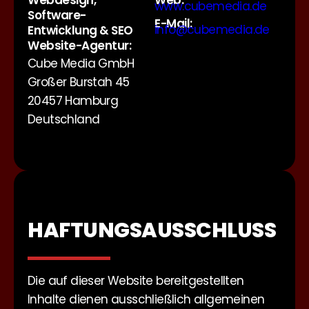
Webdesign,
Web:
www.cubemedia.de
Software-
E-Mail:
info@cubemedia.de
Entwicklung & SEO
Website-Agentur:
Cube Media GmbH
Großer Burstah 45
20457 Hamburg
Deutschland
HAFTUNGSAUSSCHLUSS
Die auf dieser Website bereitgestellten
Inhalte dienen ausschließlich allgemeinen