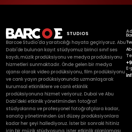
Ad
Ba
Tw
Barcoe Studio'da yaratıcılığı hayata geçiriyoruz. Abu
Ab
Dabi'de bulunan kayıt stüdyomuz birinci sınıf ses
Te
kaydı, müzik prodüksiyonu ve medya prodüksiyonu
+9
hizmetleri sunmaktadır. Önde gelen bir medya
E-
ajansı olarak video prodüksiyonu, film prodüksiyonu
in
ve canlı yayın prodüksiyonunda uzmanlaşarak
kurumsal etkinliklere ve canlı etkinlik
prodüksiyonuna hizmet veriyoruz. Dubai ve Abu
Dabi'deki etkinlik yönetiminden fotoğraf
stüdyolarına ve profesyonel fotoğrafçılara kadar,
sanatçı yönetiminden üst düzey prodüksiyonlara
kadar her şeyi hallediyoruz. İster bir sonraki hitiniz
için bir müzik stüdyosuna, ister etkinlik planlaması