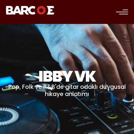
c
IBBY VK
Pop, Folk ve R&B'de gitar odaklı duygusal
hikaye anlatımı