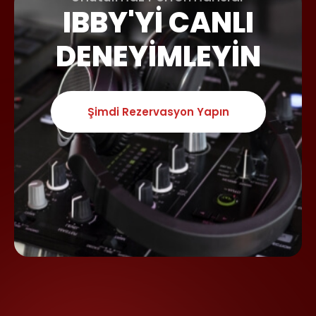
IBBY'YI CANLI
DENEYIMLEYIN
Şimdi Rezervasyon Yapın