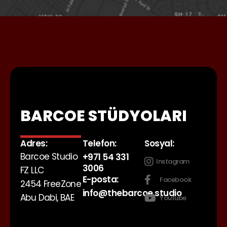
BARCOE STÜDYOLARI
Adres:
Telefon:
Sosyal:
Barcoe Studio
+971 54 331
Instagram
3006
FZ LLC
E-posta:
Facebook
2454 FreeZone
info@thebarcoe.studio
Abu Dabi, BAE
Youtube