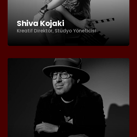
Shiva Kojaki
Kreatif Direktör, Stüdyo Yöneticisi