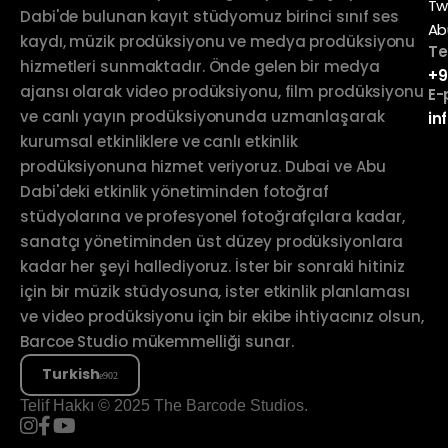
Tw
Dabi'de bulunan kayıt stüdyomuz birinci sınıf ses
Ab
kaydı, müzik prodüksiyonu ve medya prodüksiyonu
Te
hizmetleri sunmaktadır. Önde gelen bir medya
+9
ajansı olarak video prodüksiyonu, film prodüksiyonu
E-
ve canlı yayın prodüksiyonunda uzmanlaşarak
in
kurumsal etkinliklere ve canlı etkinlik
prodüksiyonuna hizmet veriyoruz. Dubai ve Abu
Dabi'deki etkinlik yönetiminden fotoğraf
stüdyolarına ve profesyonel fotoğrafçılara kadar,
sanatçı yönetiminden üst düzey prodüksiyonlara
kadar her şeyi hallediyoruz. İster bir sonraki hitiniz
için bir müzik stüdyosuna, ister etkinlik planlaması
ve video prodüksiyonu için bir ekibe ihtiyacınız olsun,
Barcoe Studio mükemmelliği sunar.
Turkish
Telif Hakkı © 2025 The Barcode Studios.