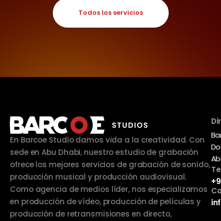
Todos los servicios
Di
Ba
En Barcoe Studio damos vida a la creatividad. Con
Do
sede en Abu Dhabi, nuestro estudio de grabación
Ab
ofrece los mejores servicios de grabación de sonido,
Te
producción musical y producción audiovisual.
+9
Como agencia de medios líder, nos especializamos
Co
en producción de vídeo, producción de películas y
in
producción de retransmisiones en directo,