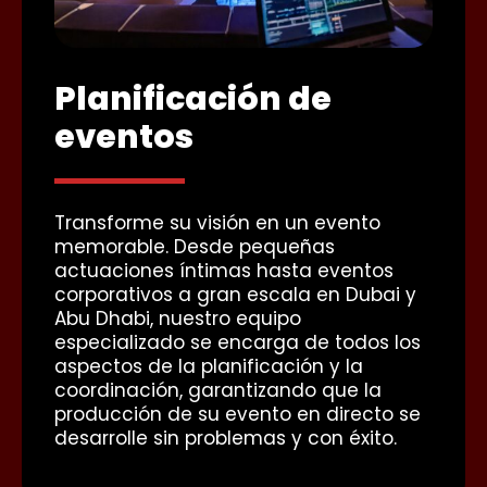
Planificación de
P
eventos
o en
Ofr
 de
env
Transforme su visión en un evento
de 
memorable. Desde pequeñas
 los
cor
actuaciones íntimas hasta eventos
n
has
corporativos a gran escala en Dubai y
 la
ges
Abu Dhabi, nuestro equipo
la 
especializado se encarga de todos los
cre
aspectos de la planificación y la
tod
coordinación, garantizando que la
producción de su evento en directo se
desarrolle sin problemas y con éxito.