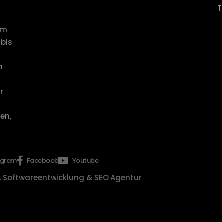
T
om
bis
m
r
en,
agram
Facebook
Youtube
 Softwareentwicklung & SEO Agentur