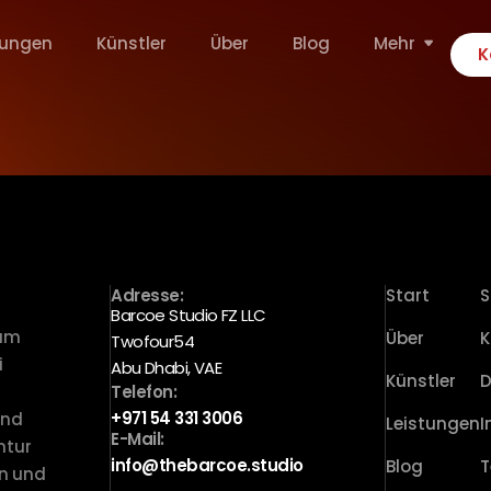
tungen
Künstler
Über
Blog
Mehr
K
Adresse:
Start
S
Barcoe Studio FZ LLC
zum
Über
K
Twofour54
i
Abu Dhabi, VAE
Künstler
D
Telefon:
+971 54 331 3006
und
Leistungen
E-Mail:
ntur
info@thebarcoe.studio
Blog
T
on und