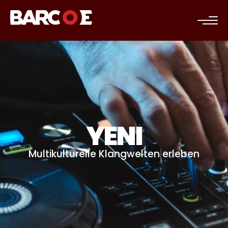
c
YENI
Multikulturelle Klangwelten erleben