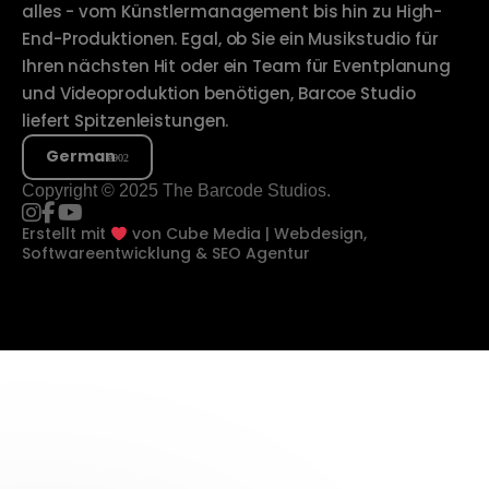
alles - vom Künstlermanagement bis hin zu High-
End-Produktionen. Egal, ob Sie ein Musikstudio für
Ihren nächsten Hit oder ein Team für Eventplanung
und Videoproduktion benötigen, Barcoe Studio
liefert Spitzenleistungen.
German
Copyright © 2025 The Barcode Studios.
Erstellt mit
von
Cube Media | Webdesign,
Softwareentwicklung & SEO Agentur