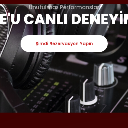
Unutulmaz Performanslar
E'U CANLI DENEYI
Şimdi Rezervasyon Yapın