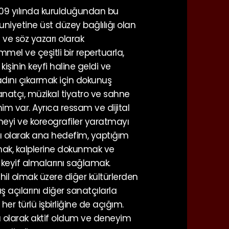
09 yılında kurulduğundan bu
iyetine üst düzey bağlılığı olan
ı ve söz yazarı olarak
el ve çeşitli bir repertuarla,
kişinin keyfi haline geldi ve
adını çıkarmak için dokunuş
sanatçı, müzikal tiyatro ve sahne
m var. Ayrıca ressam ve dijital
eyi ve koreografiler yaratmayı
çı olarak ana hedefim, yaptığım
mak, kalplerine dokunmak ve
eyif almalarını sağlamak.
hil olmak üzere diğer kültürlerden
kış açılarını diğer sanatçılarla
er türlü işbirliğine de açığım.
ı olarak aktif oldum ve deneyim