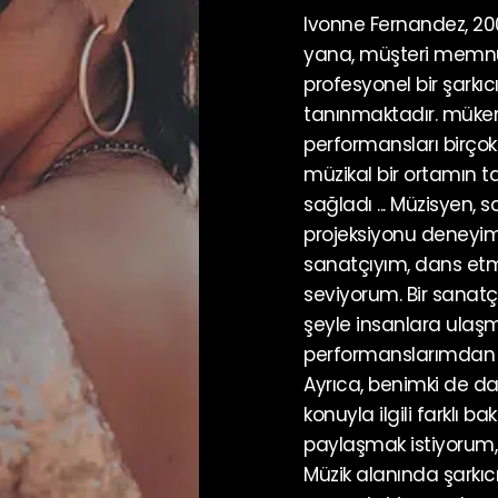
Ivonne Fernandez, 20
yana, müşteri memnun
profesyonel bir şarkıc
tanınmaktadır. mükemm
performansları birçok 
müzikal bir ortamın t
sağladı ... Müzisyen, 
projeksiyonu deneyimi
sanatçıyım, dans etm
seviyorum. Bir sanat
şeyle insanlara ulaş
performanslarımdan k
Ayrıca, benimki de da
konuyla ilgili farklı ba
paylaşmak istiyorum, h
Müzik alanında şarkıc