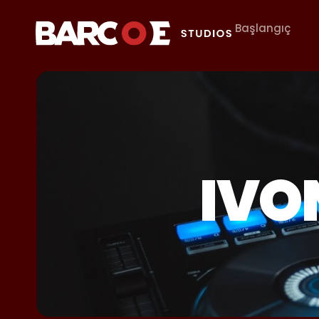
Başlangıç
IVO