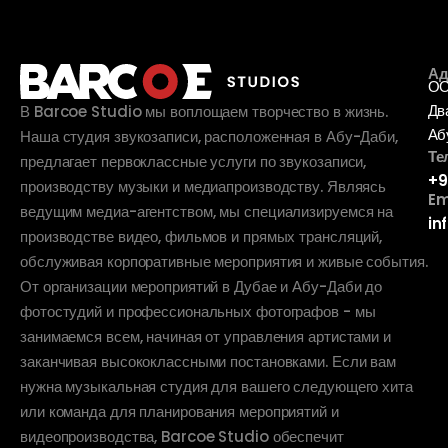
Ад
ОО
Дв
В Barcoe Studio мы воплощаем творчество в жизнь.
Аб
Наша студия звукозаписи, расположенная в Абу-Даби,
Те
предлагает первоклассные услуги по звукозаписи,
+9
производству музыки и медиапроизводству. Являясь
Em
ведущим медиа-агентством, мы специализируемся на
in
производстве видео, фильмов и прямых трансляций,
обслуживая корпоративные мероприятия и живые события.
От организации мероприятий в Дубае и Абу-Даби до
фотостудий и профессиональных фотографов - мы
занимаемся всем, начиная от управления артистами и
заканчивая высококлассными постановками. Если вам
нужна музыкальная студия для вашего следующего хита
или команда для планирования мероприятий и
видеопроизводства, Barcoe Studio обеспечит