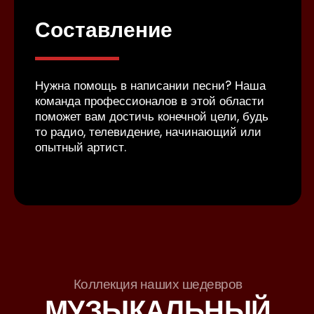
Составление
З
и
Нужна помощь в написании песни? Наша
В н
команда профессионалов в этой области
мик
ашей
поможет вам достичь конечной цели, будь
тща
то радио, телевидение, начинающий или
пло
опытный артист.
нау
иде
Коллекция наших шедевров
МУЗЫКАЛЬНЫЙ