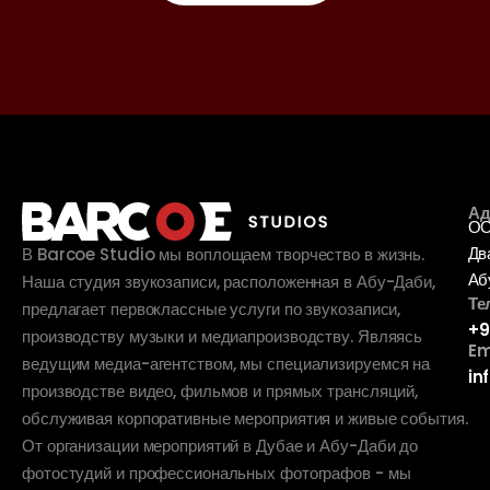
Ад
ОО
Дв
В Barcoe Studio мы воплощаем творчество в жизнь.
Аб
Наша студия звукозаписи, расположенная в Абу-Даби,
Те
предлагает первоклассные услуги по звукозаписи,
+9
производству музыки и медиапроизводству. Являясь
Em
ведущим медиа-агентством, мы специализируемся на
in
производстве видео, фильмов и прямых трансляций,
обслуживая корпоративные мероприятия и живые события.
От организации мероприятий в Дубае и Абу-Даби до
фотостудий и профессиональных фотографов - мы