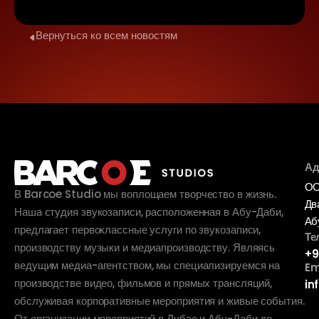
Вернуться ко всем новостям
Ад
ОО
В Barcoe Studio мы воплощаем творчество в жизнь.
Дв
Наша студия звукозаписи, расположенная в Абу-Даби,
Аб
предлагает первоклассные услуги по звукозаписи,
Те
производству музыки и медиапроизводству. Являясь
+9
ведущим медиа-агентством, мы специализируемся на
Em
производстве видео, фильмов и прямых трансляций,
in
обслуживая корпоративные мероприятия и живые события.
От организации мероприятий в Дубае и Абу-Даби до