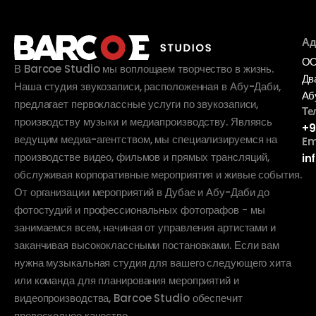
Ад
ОО
В Barcoe Studio мы воплощаем творчество в жизнь.
Дв
Наша студия звукозаписи, расположенная в Абу-Даби,
Аб
предлагает первоклассные услуги по звукозаписи,
Те
производству музыки и медиапроизводству. Являясь
+9
ведущим медиа-агентством, мы специализируемся на
Em
производстве видео, фильмов и прямых трансляций,
in
обслуживая корпоративные мероприятия и живые события.
От организации мероприятий в Дубае и Абу-Даби до
фотостудий и профессиональных фотографов - мы
занимаемся всем, начиная от управления артистами и
заканчивая высококлассными постановками. Если вам
нужна музыкальная студия для вашего следующего хита
или команда для планирования мероприятий и
видеопроизводства, Barcoe Studio обеспечит
превосходное качество.