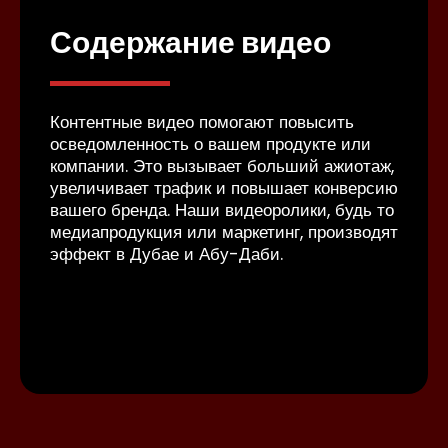
и
Содержание видео
О
м
Контентные видео помогают повысить
осведомленность о вашем продукте или
о
Вид
компании. Это вызывает больший ажиотаж,
ми,
зап
увеличивает трафик и повышает конверсию
соб
вашего бренда. Наши видеоролики, будь то
веч
медиапродукция или маркетинг, производят
рел
эффект в Дубае и Абу-Даби.
буд
тех
сде