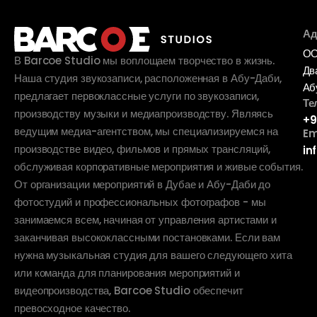
Ад
ОО
В Barcoe Studio мы воплощаем творчество в жизнь.
Дв
Наша студия звукозаписи, расположенная в Абу-Даби,
Аб
предлагает первоклассные услуги по звукозаписи,
Те
производству музыки и медиапроизводству. Являясь
+9
ведущим медиа-агентством, мы специализируемся на
Em
производстве видео, фильмов и прямых трансляций,
in
обслуживая корпоративные мероприятия и живые события.
От организации мероприятий в Дубае и Абу-Даби до
фотостудий и профессиональных фотографов - мы
занимаемся всем, начиная от управления артистами и
заканчивая высококлассными постановками. Если вам
нужна музыкальная студия для вашего следующего хита
или команда для планирования мероприятий и
видеопроизводства, Barcoe Studio обеспечит
превосходное качество.