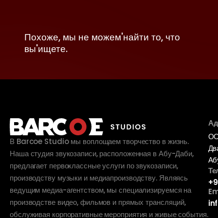
Похоже, мы не можем'найти то, что
вы'ищете.
Ад
ОО
В Barcoe Studio мы воплощаем творчество в жизнь.
Дв
Наша студия звукозаписи, расположенная в Абу-Даби,
Аб
предлагает первоклассные услуги по звукозаписи,
Те
производству музыки и медиапроизводству. Являясь
+9
ведущим медиа-агентством, мы специализируемся на
Em
производстве видео, фильмов и прямых трансляций,
in
обслуживая корпоративные мероприятия и живые события.